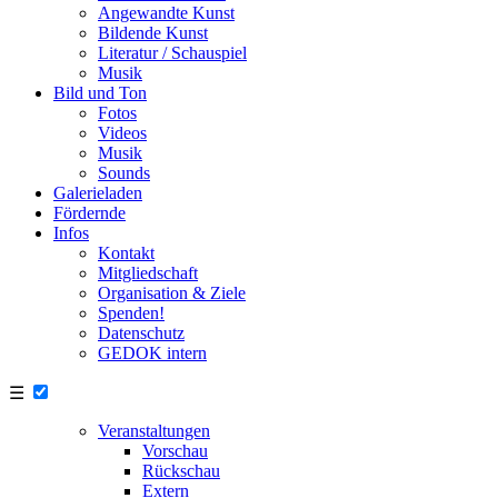
Angewandte Kunst
Bildende Kunst
Literatur / Schauspiel
Musik
Bild und Ton
Fotos
Videos
Musik
Sounds
Galerieladen
Fördernde
Infos
Kontakt
Mitgliedschaft
Organisation & Ziele
Spenden!
Datenschutz
GEDOK intern
☰
Veranstaltungen
Vorschau
Rückschau
Extern