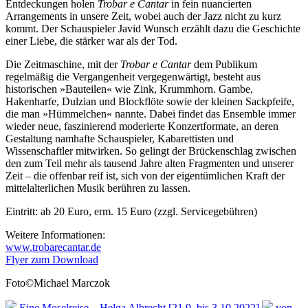
Entdeckungen holen
Trobar e Cantar
in fein nuancierten
Arrangements in unsere Zeit, wobei auch der Jazz nicht zu kurz
kommt. Der Schauspieler Javid Wunsch erzählt dazu die Geschichte
einer Liebe, die stärker war als der Tod.
Die Zeitmaschine, mit der
Trobar e Cantar
dem Publikum
regelmäßig die Vergangenheit vergegenwärtigt, besteht aus
historischen »Bauteilen« wie Zink, Krummhorn. Gambe,
Hakenharfe, Dulzian und Blockflöte sowie der kleinen Sackpfeife,
die man »Hümmelchen« nannte. Dabei findet das Ensemble immer
wieder neue, faszinierend moderierte Konzertformate, an deren
Gestaltung namhafte Schauspieler, Kabarettisten und
Wissenschaftler mitwirken. So gelingt der Brückenschlag zwischen
den zum Teil mehr als tausend Jahre alten Fragmenten und unserer
Zeit – die offenbar reif ist, sich von der eigentümlichen Kraft der
mittelalterlichen Musik berühren zu lassen.
Eintritt: ab 20 Euro, erm. 15 Euro (zzgl. Servicegebühren)
Weitere Informationen:
www.trobarecantar.de
Flyer zum Download
Foto©Michael Marczok
Eine Moselreise – Helga Albrecht [21.9. bis 3.10.2022]
von