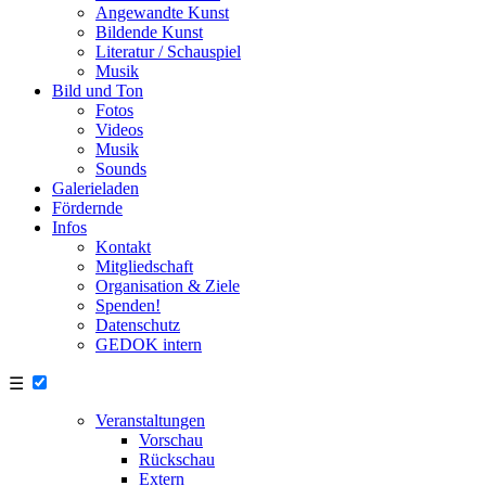
Angewandte Kunst
Bildende Kunst
Literatur / Schauspiel
Musik
Bild und Ton
Fotos
Videos
Musik
Sounds
Galerieladen
Fördernde
Infos
Kontakt
Mitgliedschaft
Organisation & Ziele
Spenden!
Datenschutz
GEDOK intern
☰
Veranstaltungen
Vorschau
Rückschau
Extern