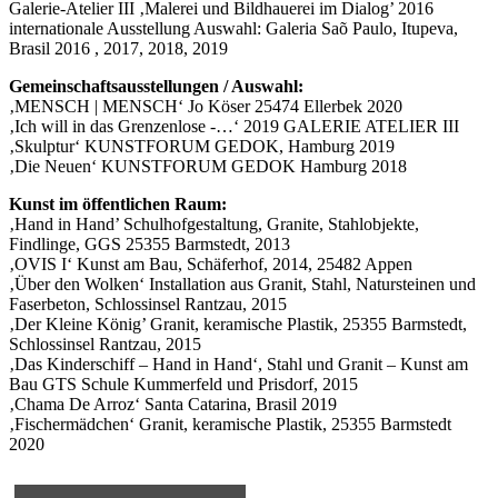
Galerie-Atelier III ‚Malerei und Bildhauerei im Dialog’ 2016
internationale Ausstellung Auswahl: Galeria Saõ Paulo, Itupeva,
Brasil 2016 , 2017, 2018, 2019
Gemeinschaftsausstellungen / Auswahl:
‚MENSCH | MENSCH‘ Jo Köser 25474 Ellerbek 2020
‚Ich will in das Grenzenlose -…‘ 2019 GALERIE ATELIER III
‚Skulptur‘ KUNSTFORUM GEDOK, Hamburg 2019
‚Die Neuen‘ KUNSTFORUM GEDOK Hamburg 2018
Kunst im öffentlichen Raum:
‚Hand in Hand’ Schulhofgestaltung, Granite, Stahlobjekte,
Findlinge, GGS 25355 Barmstedt, 2013
‚OVIS I‘ Kunst am Bau, Schäferhof, 2014, 25482 Appen
‚Über den Wolken‘ Installation aus Granit, Stahl, Natursteinen und
Faserbeton, Schlossinsel Rantzau, 2015
‚Der Kleine König’ Granit, keramische Plastik, 25355 Barmstedt,
Schlossinsel Rantzau, 2015
‚Das Kinderschiff – Hand in Hand‘, Stahl und Granit – Kunst am
Bau GTS Schule Kummerfeld und Prisdorf, 2015
‚Chama De Arroz‘ Santa Catarina, Brasil 2019
‚Fischermädchen‘ Granit, keramische Plastik, 25355 Barmstedt
2020