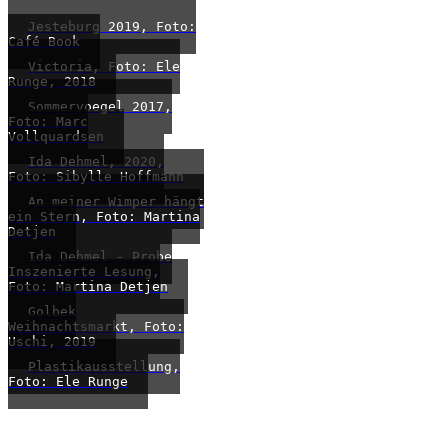
Jesteburg 2019, Foto:
Café Book
Victoria, Foto: Ele
Runge, 2018
Sommervoegel 2017,
Foto: Marc
Vollquardsen
Ida Dehmel, 2020,
Foto: Sibylle Hoffmann
An meiner Wimper hängt
ein Stern, Foto: Martina
Detjen
Ida Dehmel - Probe
Inszenierte Lesung,
Foto: Martina Detjen
Golbek
Weihnachtsmarkt, Foto:
Uschi, 2019
Plastikausstellung,
Foto: Ele Runge