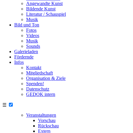
Angewandte Kunst
Bildende Kunst
Literatur / Schauspiel
Musik
Bild und Ton
Fotos
Videos
Musik
Sounds
Galerieladen
Fördernde
Infos
Kontakt
Mitgliedschaft
Organisation & Ziele
Spenden!
Datenschutz
GEDOK intern
☰
Veranstaltungen
Vorschau
Rückschau
Extern