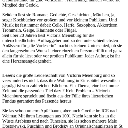
Mitglied der Gedok.
Seitdem liest sie Romane, Gedichte, Geschichten, Märchen, ja,
sogar Kochbücher vor großem und vor kleinem Publikum. Und
Musik ist fast immer dabei: Cello, Harfe, Saxophon, Akkordeon,
Trommeln, Geige, Klarinette oder Flügel.
Seit über 20 Jahren liest Victoria Meienburg für die
unterschiedlichsten Auftraggeber und zu den unterschiedlichsten
Anlässen: für „die Vorleserin“ macht es keinen Unterschied, ob sie
den langersehnten Wunsch einer einzelnen Person erfüllt und ganz
allein für sie liest oder vor großem Publikum: Jeder Auftrag ist ihr
eine Herzensangelegenheit.
Lesen:
die große Leidenschaft von Victoria Meienburg und so
verwundert es nicht, dass ihre Wohnung in Eimsbüttel wesentlich
geprägt ist von zahlreichen Büchern. Ein Thema, eine bestimmte
Zeit und die passenden Titel dazu? Kein Problem – Victoria
Meienburg sprudelt und fischt aus der Fülle ihres literarischen
Fundus garantiert das Passende heraus.
Sie las schon unterm Apfelbaum, aber auch Goethe im ICE nach
Weimar. Mit ihren Lesungen aus 1001 Nacht kam sie bis in die
Wüste Arabiens und nach Tunesien, sie las schon mehrere Male
Dostojewski, Puschkin und Brodsky an Originalschauplätzen in St.