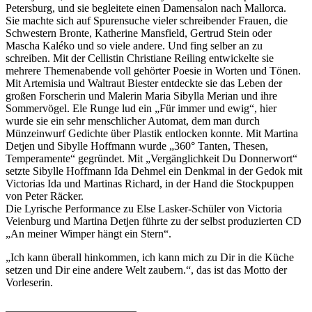
Petersburg, und sie begleitete einen Damensalon nach Mallorca.
Sie machte sich auf Spurensuche vieler schreibender Frauen, die
Schwestern Bronte, Katherine Mansfield, Gertrud Stein oder
Mascha Kaléko und so viele andere. Und fing selber an zu
schreiben. Mit der Cellistin Christiane Reiling entwickelte sie
mehrere Themenabende voll gehörter Poesie in Worten und Tönen.
Mit Artemisia und Waltraut Biester entdeckte sie das Leben der
großen Forscherin und Malerin Maria Sibylla Merian und ihre
Sommervögel. Ele Runge lud ein „Für immer und ewig“, hier
wurde sie ein sehr menschlicher Automat, dem man durch
Münzeinwurf Gedichte über Plastik entlocken konnte. Mit Martina
Detjen und Sibylle Hoffmann wurde „360° Tanten, Thesen,
Temperamente“ gegründet. Mit „Vergänglichkeit Du Donnerwort“
setzte Sibylle Hoffmann Ida Dehmel ein Denkmal in der Gedok mit
Victorias Ida und Martinas Richard, in der Hand die Stockpuppen
von Peter Räcker.
Die Lyrische Performance zu Else Lasker-Schüler von Victoria
Veienburg und Martina Detjen führte zu der selbst produzierten CD
„An meiner Wimper hängt ein Stern“.
„Ich kann überall hinkommen, ich kann mich zu Dir in die Küche
setzen und Dir eine andere Welt zaubern.“, das ist das Motto der
Vorleserin.