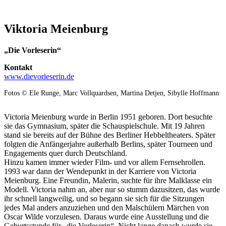
Viktoria Meienburg
„Die Vorleserin“
Kontakt
www.dievorleserin.de
Fotos © Ele Runge, Marc Vollquardsen, Martina Detjen, Sibylle Hoffmann
Victoria Meienburg wurde in Berlin 1951 geboren. Dort besuchte
sie das Gymnasium, später die Schauspielschule. Mit 19 Jahren
stand sie bereits auf der Bühne des Berliner Hebbeltheaters. Später
folgten die Anfängerjahre außerhalb Berlins, später Tourneen und
Engagements quer durch Deutschland.
Hinzu kamen immer wieder Film- und vor allem Fernsehrollen.
1993 war dann der Wendepunkt in der Karriere von Victoria
Meienburg. Eine Freundin, Malerin, suchte für ihre Malklasse ein
Modell. Victoria nahm an, aber nur so stumm dazusitzen, das wurde
ihr schnell langweilig, und so begann sie sich für die Sitzungen
jedes Mal anders anzuziehen und den Malschülern Märchen von
Oscar Wilde vorzulesen. Daraus wurde eine Ausstellung und die
Geburtsstunde für „die Vorleserin“. Nicht lange danach wurde sie