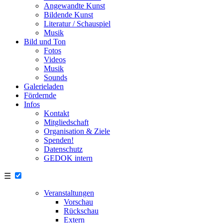
Angewandte Kunst
Bildende Kunst
Literatur / Schauspiel
Musik
Bild und Ton
Fotos
Videos
Musik
Sounds
Galerieladen
Fördernde
Infos
Kontakt
Mitgliedschaft
Organisation & Ziele
Spenden!
Datenschutz
GEDOK intern
☰
Veranstaltungen
Vorschau
Rückschau
Extern