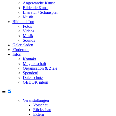
Angewandte Kunst
Bildende Kunst
Literatur / Schauspiel
Musik
Bild und Ton
Fotos
Videos
Musik
Sounds
Galerieladen
Fördernde
Infos
Kontakt
Mitgliedschaft
Organisation & Ziele
Spenden!
Datenschutz
GEDOK intern
☰
Veranstaltungen
Vorschau
Rückschau
Extern