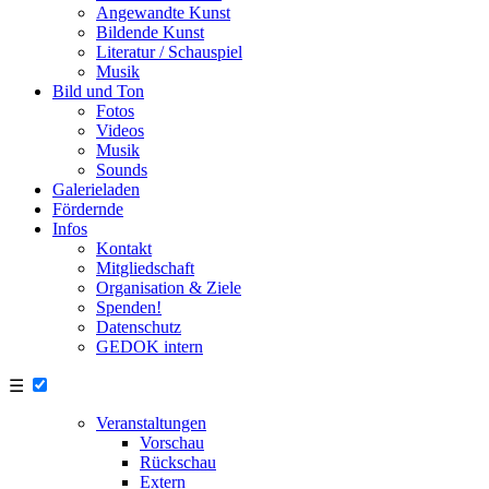
Angewandte Kunst
Bildende Kunst
Literatur / Schauspiel
Musik
Bild und Ton
Fotos
Videos
Musik
Sounds
Galerieladen
Fördernde
Infos
Kontakt
Mitgliedschaft
Organisation & Ziele
Spenden!
Datenschutz
GEDOK intern
☰
Veranstaltungen
Vorschau
Rückschau
Extern