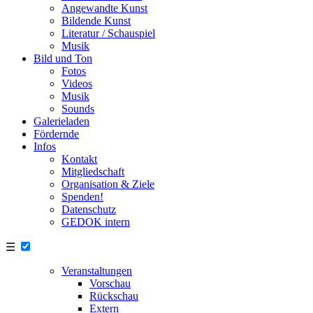
Angewandte Kunst
Bildende Kunst
Literatur / Schauspiel
Musik
Bild und Ton
Fotos
Videos
Musik
Sounds
Galerieladen
Fördernde
Infos
Kontakt
Mitgliedschaft
Organisation & Ziele
Spenden!
Datenschutz
GEDOK intern
☰
Veranstaltungen
Vorschau
Rückschau
Extern