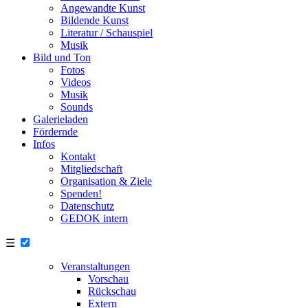
Angewandte Kunst
Bildende Kunst
Literatur / Schauspiel
Musik
Bild und Ton
Fotos
Videos
Musik
Sounds
Galerieladen
Fördernde
Infos
Kontakt
Mitgliedschaft
Organisation & Ziele
Spenden!
Datenschutz
GEDOK intern
☰
Veranstaltungen
Vorschau
Rückschau
Extern