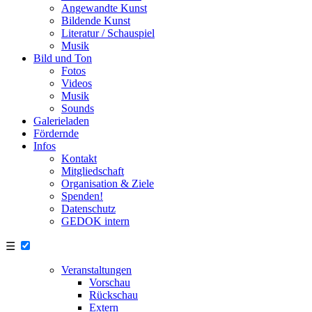
Angewandte Kunst
Bildende Kunst
Literatur / Schauspiel
Musik
Bild und Ton
Fotos
Videos
Musik
Sounds
Galerieladen
Fördernde
Infos
Kontakt
Mitgliedschaft
Organisation & Ziele
Spenden!
Datenschutz
GEDOK intern
☰
Veranstaltungen
Vorschau
Rückschau
Extern