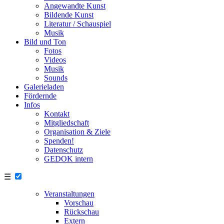
Angewandte Kunst
Bildende Kunst
Literatur / Schauspiel
Musik
Bild und Ton
Fotos
Videos
Musik
Sounds
Galerieladen
Fördernde
Infos
Kontakt
Mitgliedschaft
Organisation & Ziele
Spenden!
Datenschutz
GEDOK intern
☰
Veranstaltungen
Vorschau
Rückschau
Extern