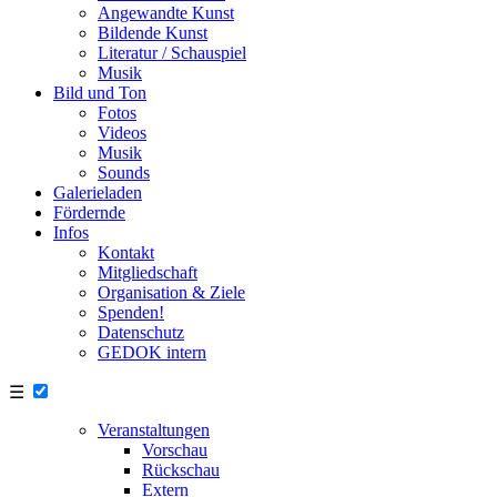
Angewandte Kunst
Bildende Kunst
Literatur / Schauspiel
Musik
Bild und Ton
Fotos
Videos
Musik
Sounds
Galerieladen
Fördernde
Infos
Kontakt
Mitgliedschaft
Organisation & Ziele
Spenden!
Datenschutz
GEDOK intern
☰
Veranstaltungen
Vorschau
Rückschau
Extern