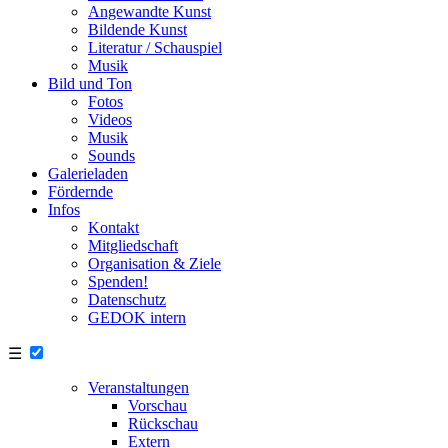
Angewandte Kunst
Bildende Kunst
Literatur / Schauspiel
Musik
Bild und Ton
Fotos
Videos
Musik
Sounds
Galerieladen
Fördernde
Infos
Kontakt
Mitgliedschaft
Organisation & Ziele
Spenden!
Datenschutz
GEDOK intern
☰
Veranstaltungen
Vorschau
Rückschau
Extern