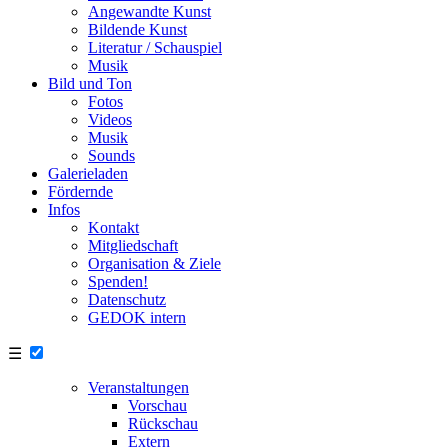
Angewandte Kunst
Bildende Kunst
Literatur / Schauspiel
Musik
Bild und Ton
Fotos
Videos
Musik
Sounds
Galerieladen
Fördernde
Infos
Kontakt
Mitgliedschaft
Organisation & Ziele
Spenden!
Datenschutz
GEDOK intern
☰
Veranstaltungen
Vorschau
Rückschau
Extern