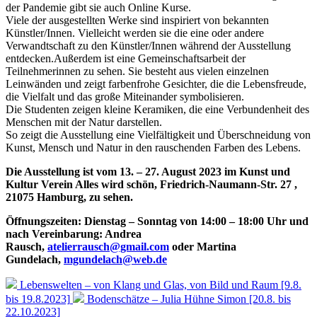
der Pandemie gibt sie auch Online Kurse.
Viele der ausgestellten Werke sind inspiriert von bekannten
Künstler/Innen. Vielleicht werden sie die eine oder andere
Verwandtschaft zu den Künstler/Innen während der Ausstellung
entdecken.Außerdem ist eine Gemeinschaftsarbeit der
Teilnehmerinnen zu sehen. Sie besteht aus vielen einzelnen
Leinwänden und zeigt farbenfrohe Gesichter, die die Lebensfreude,
die Vielfalt und das große Miteinander symbolisieren.
Die Studenten zeigen kleine Keramiken, die eine Verbundenheit des
Menschen mit der Natur darstellen.
So zeigt die Ausstellung eine Vielfältigkeit und Überschneidung von
Kunst, Mensch und Natur in den rauschenden Farben des Lebens.
Die Ausstellung ist vom 13. – 27. August 2023 im Kunst und
Kultur Verein Alles wird schön, Friedrich-Naumann-Str. 27 ,
21075 Hamburg, zu sehen.
Öffnungszeiten: Dienstag – Sonntag von 14:00 – 18:00 Uhr und
nach Vereinbarung:
Andrea
Rausch,
atelierrausch@gmail.com
oder Martina
Gundelach,
mgundelach@web.de
Lebenswelten – von Klang und Glas, von Bild und Raum [9.8.
bis 19.8.2023]
Bodenschätze – Julia Hühne Simon [20.8. bis
22.10.2023]