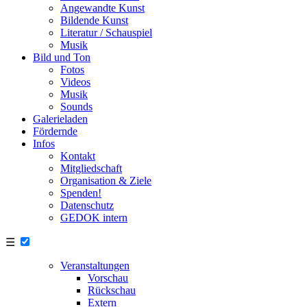
Angewandte Kunst
Bildende Kunst
Literatur / Schauspiel
Musik
Bild und Ton
Fotos
Videos
Musik
Sounds
Galerieladen
Fördernde
Infos
Kontakt
Mitgliedschaft
Organisation & Ziele
Spenden!
Datenschutz
GEDOK intern
☰
Veranstaltungen
Vorschau
Rückschau
Extern