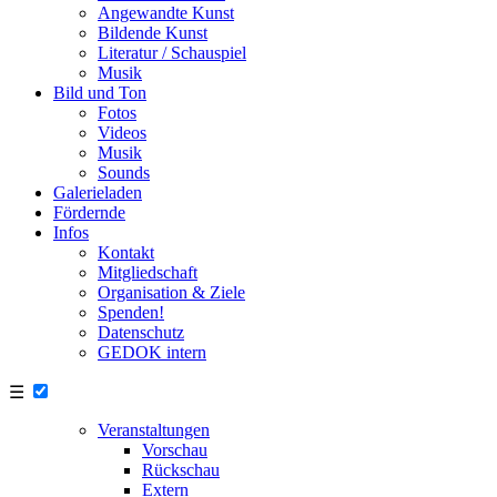
Angewandte Kunst
Bildende Kunst
Literatur / Schauspiel
Musik
Bild und Ton
Fotos
Videos
Musik
Sounds
Galerieladen
Fördernde
Infos
Kontakt
Mitgliedschaft
Organisation & Ziele
Spenden!
Datenschutz
GEDOK intern
☰
Veranstaltungen
Vorschau
Rückschau
Extern