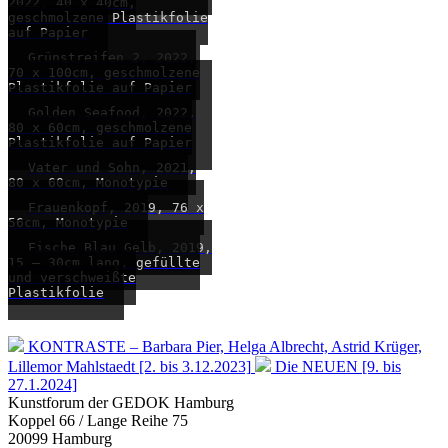
2022, 40 x 40cm,
geschmolzene Plastikfolie
auf Papier
Grünstreifen 2, 2022,
70 x 100cm, geschmolzene
Plastikfolie auf Papier
Golden Seafood, 2022,
80 x 60cm, geschmolzene
Plastikfolie auf Papier
Vater und Sohn, 2021,
80 x 60cm, Monotypie
Frauenkopf, 2019, 76 x
56cm, Monotypie
Fische Blau Gelb, 2019,
15 – 30cm lang, gefüllte
und verschweißte
Plastikfolie
KONTRASTE – Barbara Pier, Helga Albrecht, Astrid Krüger,
Lillemor Mahlstaedt [2. bis 3.12.2023]
Die NEUEN [9. bis
27.1.2024]
Kunstforum der GEDOK Hamburg
Koppel 66 / Lange Reihe 75
20099 Hamburg