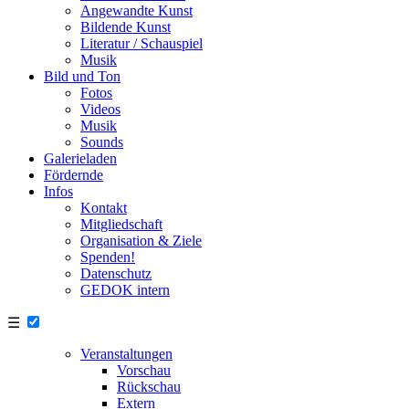
Angewandte Kunst
Bildende Kunst
Literatur / Schauspiel
Musik
Bild und Ton
Fotos
Videos
Musik
Sounds
Galerieladen
Fördernde
Infos
Kontakt
Mitgliedschaft
Organisation & Ziele
Spenden!
Datenschutz
GEDOK intern
☰
Veranstaltungen
Vorschau
Rückschau
Extern