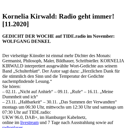
Kornelia Kirwald: Radio geht immer!
[11.2020]
GEDICHT DER WOCHE auf TIDE.radio im November:
WOLFGANG DENKEL
Der vielseitige Künstler ist einmal mehr Dichter des Monats:
Germanist, Philosoph, Maler, Bildhauer, Schriftsteller. KORNELIA
KIRWALD interpretiert ausgewählte Wort-Gedichte aus seinem
Band „Schulterblatt“. Der Autor sagt dazu: „Herzlichen Dank für
die stimmlich den Sinn und die Temperatur der Gedichte
nachempfindende Lesung.“
Sie hören:
– 02.11. „Nicht auf Anhieb“ – 09.11. „Rufe“ – 16.11. „Meine
Dummheit und ich“
– 23.11. „Haltbarkeit“ – 30.11. „Das Summen der Verwandten“
montags um 06:30 Uhr, mittwochs um 12:30 Uhr und samstags um
07:30 Uhr auf TIDE.radio:
UKW 96.0, DAB+, im Hamburger Kabelnetz,
online im
livestream
und 7 Tage nach Ausstrahlung sowie auf
radioplayer