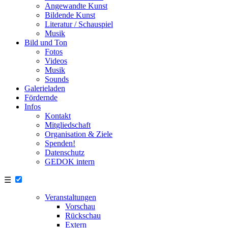
Angewandte Kunst
Bildende Kunst
Literatur / Schauspiel
Musik
Bild und Ton
Fotos
Videos
Musik
Sounds
Galerieladen
Fördernde
Infos
Kontakt
Mitgliedschaft
Organisation & Ziele
Spenden!
Datenschutz
GEDOK intern
☰
Veranstaltungen
Vorschau
Rückschau
Extern