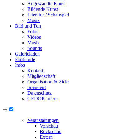
Angewandte Kunst
Bildende Kunst
Literatur / Schauspiel
Musik
Bild und Ton
Fotos
Videos
Musik
Sounds
Galerieladen
Fördernde
Infos
Kontakt
Mitgliedschaft
Organisation & Ziele
Spenden!
Datenschutz
GEDOK intern
☰
Veranstaltungen
Vorschau
Rückschau
Extern