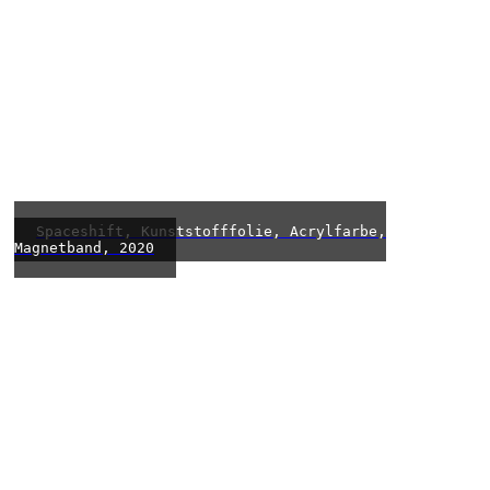
Spaceshift, Kunststofffolie, Acrylfarbe,
Magnetband, 2020