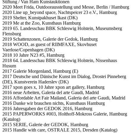
Stiftung / Van Ham Kunstauktionen
2020 Meet Frida, Outdoorausstellung und Messe, Berlin / Hamburg
2020 Line up_beyond space, Nachtspeicer 23 e.V., Hamburg
2019 Shelter, Kunstpakhuset Ikast (DK)
2019 Me at the Zoo, Kunsthaus Hamburg
2019 65. Landesschau BBK Schleswig Holstein, Museumsberg
Flensburg
2019 Schattenzonen, Galerie der Gedok, Hamburg
2018 WOOD, as guest of RIIMFAXE, Skovhuset
Vaerlose/Copenhagen (DK)
2018 10 Jahre N23 #5, Hamburg
2018 64. Landesschau BBK Schleswig Holstein, Nissenhaus
Husum
2017 Galerie Morgenland, Hamburg (E)
2017 Deutsche und Dänische Kunst im Dialog, Drostei Pinneberg
(DE), Kunstverein Haderslev (DK)
2017 xpon goes x, 10 Jahre xpon art gallery, Hamburg
2016 neue Arbeiten, Galeria del arte Gaudi, Madrid
2016 Affordable Art Fair Mailand, Galeria del arte Gaudi, Madrid
2016 Danke wir brauchen nichts, Kunsthaus Hamburg
2016 Jahresgaben der GEDOK 2016, Hamburg
2015 PAPERWORKS #003, Holthoff-Mokross Galerie, Hamburg
(Katalog)
2015 SERIE, Galerie der GEDOK, Hamburg
2015 Handle with care, OSTRALE 2015, Dresden (Katalog)