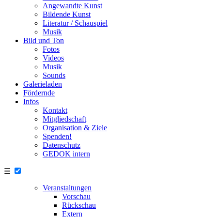
Angewandte Kunst
Bildende Kunst
Literatur / Schauspiel
Musik
Bild und Ton
Fotos
Videos
Musik
Sounds
Galerieladen
Fördernde
Infos
Kontakt
Mitgliedschaft
Organisation & Ziele
Spenden!
Datenschutz
GEDOK intern
☰
Veranstaltungen
Vorschau
Rückschau
Extern