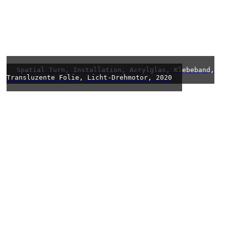
Spatial Turn, Installation, Acrylglas, Klebeband,
Transluzente Folie, Licht-Drehmotor, 2020