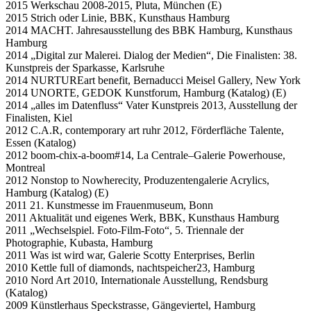
2015 Werkschau 2008-2015, Pluta, München (E)
2015 Strich oder Linie, BBK, Kunsthaus Hamburg
2014 MACHT. Jahresausstellung des BBK Hamburg, Kunsthaus
Hamburg
2014 „Digital zur Malerei. Dialog der Medien“, Die Finalisten: 38.
Kunstpreis der Sparkasse, Karlsruhe
2014 NURTUREart benefit, Bernaducci Meisel Gallery, New York
2014 UNORTE, GEDOK Kunstforum, Hamburg (Katalog) (E)
2014 „alles im Datenfluss“ Vater Kunstpreis 2013, Ausstellung der
Finalisten, Kiel
2012 C.A.R, contemporary art ruhr 2012, Förderfläche Talente,
Essen (Katalog)
2012 boom-chix-a-boom#14, La Centrale–Galerie Powerhouse,
Montreal
2012 Nonstop to Nowherecity, Produzentengalerie Acrylics,
Hamburg (Katalog) (E)
2011 21. Kunstmesse im Frauenmuseum, Bonn
2011 Aktualität und eigenes Werk, BBK, Kunsthaus Hamburg
2011 „Wechselspiel. Foto-Film-Foto“, 5. Triennale der
Photographie, Kubasta, Hamburg
2011 Was ist wird war, Galerie Scotty Enterprises, Berlin
2010 Kettle full of diamonds, nachtspeicher23, Hamburg
2010 Nord Art 2010, Internationale Ausstellung, Rendsburg
(Katalog)
2009 Künstlerhaus Speckstrasse, Gängeviertel, Hamburg