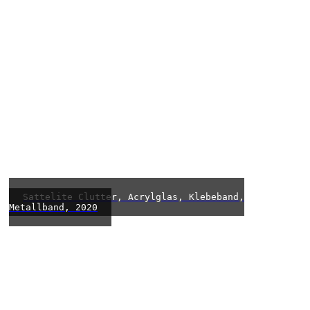
Sattelite Clutter, Acrylglas, Klebeband,
Metallband, 2020