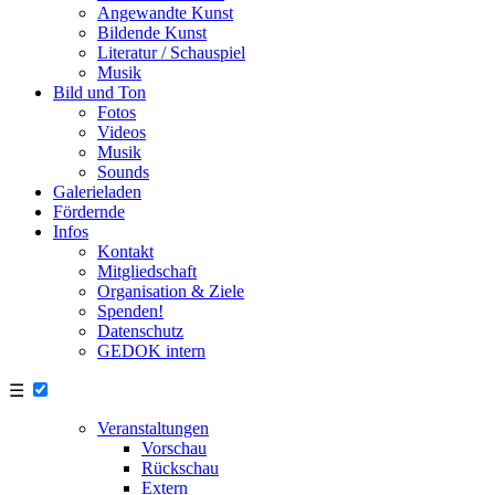
Angewandte Kunst
Bildende Kunst
Literatur / Schauspiel
Musik
Bild und Ton
Fotos
Videos
Musik
Sounds
Galerieladen
Fördernde
Infos
Kontakt
Mitgliedschaft
Organisation & Ziele
Spenden!
Datenschutz
GEDOK intern
☰
Veranstaltungen
Vorschau
Rückschau
Extern