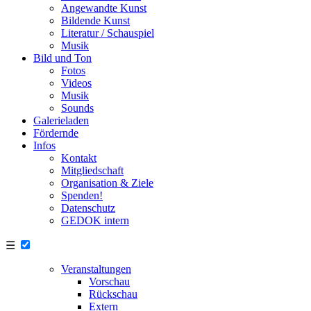
Angewandte Kunst
Bildende Kunst
Literatur / Schauspiel
Musik
Bild und Ton
Fotos
Videos
Musik
Sounds
Galerieladen
Fördernde
Infos
Kontakt
Mitgliedschaft
Organisation & Ziele
Spenden!
Datenschutz
GEDOK intern
☰
Veranstaltungen
Vorschau
Rückschau
Extern