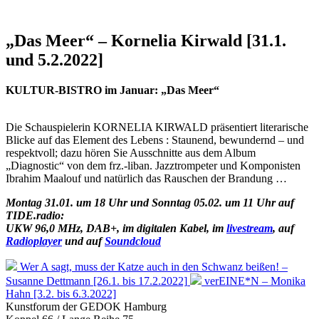
„Das Meer“ – Kornelia Kirwald [31.1.
und 5.2.2022]
KULTUR-BISTRO im Januar: „Das Meer“
Die Schauspielerin KORNELIA KIRWALD präsentiert literarische
Blicke auf das Element des Lebens : Staunend, bewundernd – und
respektvoll; dazu hören Sie Ausschnitte aus dem Album
„Diagnostic“ von dem frz.-liban. Jazztrompeter und Komponisten
Ibrahim Maalouf und natürlich das Rauschen der Brandung …
Montag 31.01. um 18 Uhr und Sonntag 05.02. um 11 Uhr auf
TIDE.radio:
UKW 96,0 MHz, DAB+, im digitalen Kabel, im
livestream
, auf
Radioplayer
und auf
Soundcloud
Wer A sagt, muss der Katze auch in den Schwanz beißen! –
Susanne Dettmann [26.1. bis 17.2.2022]
verEINE*N – Monika
Hahn [3.2. bis 6.3.2022]
Kunstforum der GEDOK Hamburg