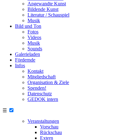
Angewandte Kunst
Bildende Kunst
Literatur / Schauspiel
Musik
Bild und Ton
Fotos
Videos
Musik
Sounds
Galerieladen
Fördernde
Infos
Kontakt
Mitgliedschaft
Organisation & Ziele
Spenden!
Datenschutz
GEDOK intern
☰
Veranstaltungen
Vorschau
Rückschau
Extern