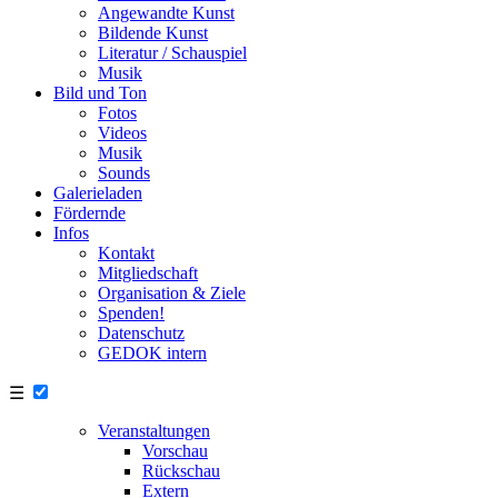
Angewandte Kunst
Bildende Kunst
Literatur / Schauspiel
Musik
Bild und Ton
Fotos
Videos
Musik
Sounds
Galerieladen
Fördernde
Infos
Kontakt
Mitgliedschaft
Organisation & Ziele
Spenden!
Datenschutz
GEDOK intern
☰
Veranstaltungen
Vorschau
Rückschau
Extern